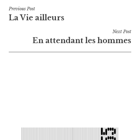
Navigation
Previous Post
La Vie ailleurs
de
l’article
Next Post
En attendant les hommes