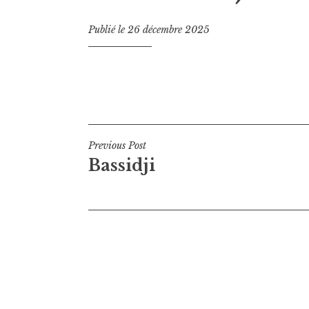
Publié le
26 décembre 2025
Navigation
Previous Post
Bassidji
de
l’article