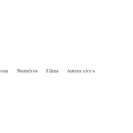
ions
Numéros
Films
Auteur·rice·s