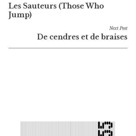
Les Sauteurs (Those Who
de
Jump)
l’article
Next Post
De cendres et de braises