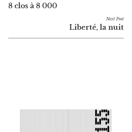
8 clos à 8 000
de
l’article
Next Post
Liberté, la nuit