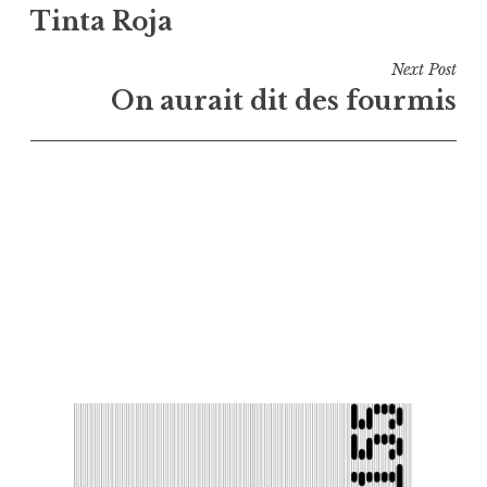
Tinta Roja
de
l’article
Next Post
On aurait dit des fourmis