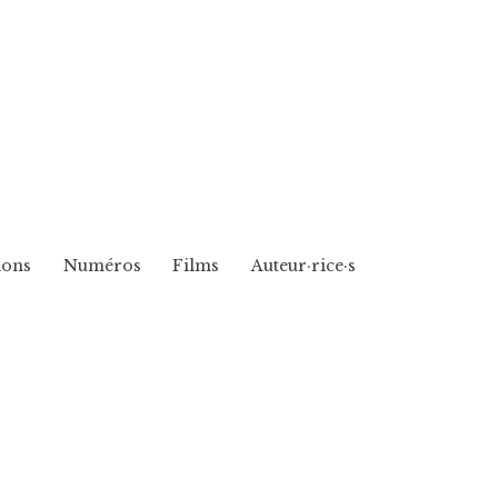
ions
Numéros
Films
Auteur·rice·s