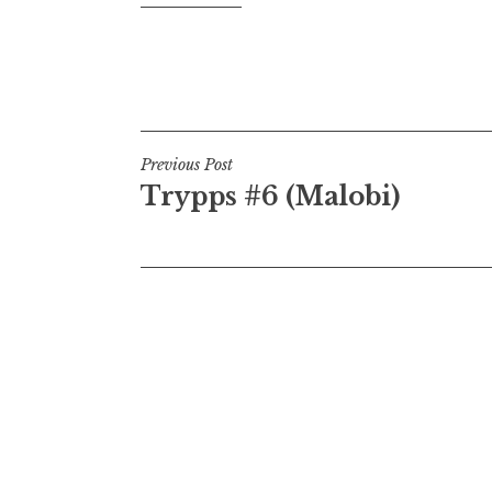
Navigation
Previous Post
Trypps #6 (Malobi)
de
l’article