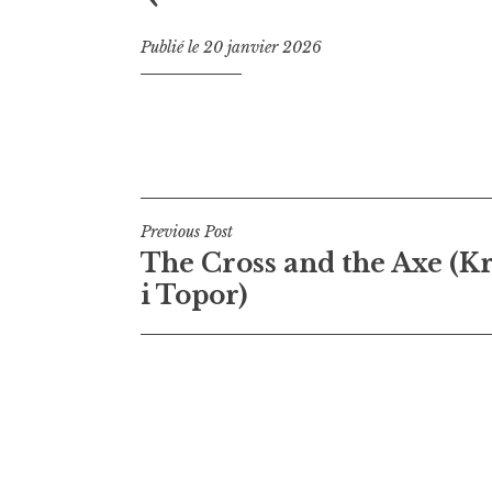
Publié le
20 janvier 2026
Navigation
Previous Post
The Cross and the Axe (K
de
i Topor)
l’article