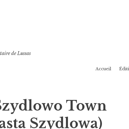
taire de Lussas
Accueil
Édit
Szydlowo Town
asta Szydlowa)