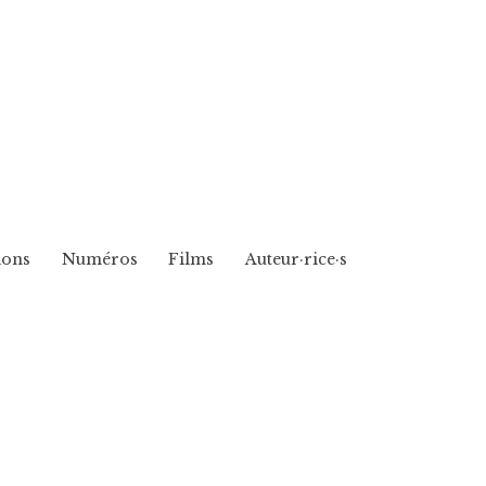
ions
Numéros
Films
Auteur·rice·s