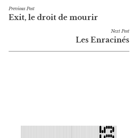
Navigation
Previous Post
Exit, le droit de mourir
de
l’article
Next Post
Les Enracinés