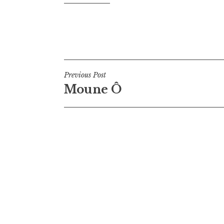
Navigation
Previous Post
Moune Ô
de
l’article