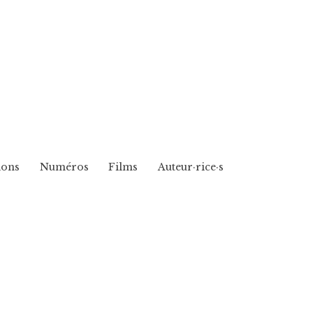
ions
Numéros
Films
Auteur·rice·s