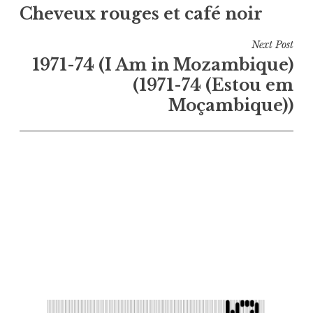
Cheveux rouges et café noir
de
l’article
Next Post
1971-74 (I Am in Mozambique)
(1971-74 (Estou em
Moçambique))