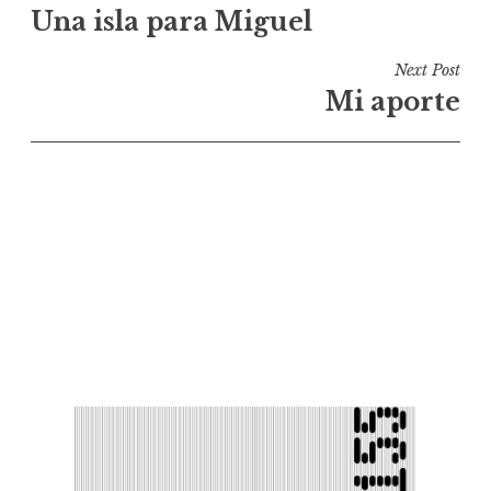
Una isla para Miguel
de
l’article
Next Post
Mi aporte