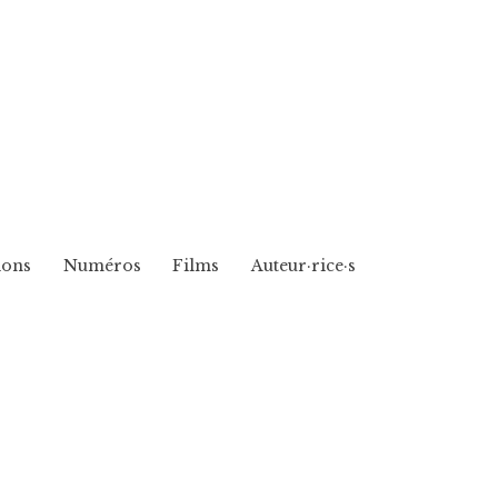
ions
Numéros
Films
Auteur·rice·s