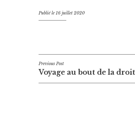
Publié le
16 juillet 2020
Navigation
Previous Post
Voyage au bout de la droi
de
l’article