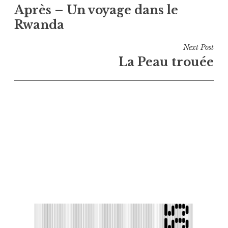
Après – Un voyage dans le
de
Rwanda
l’article
Next Post
La Peau trouée