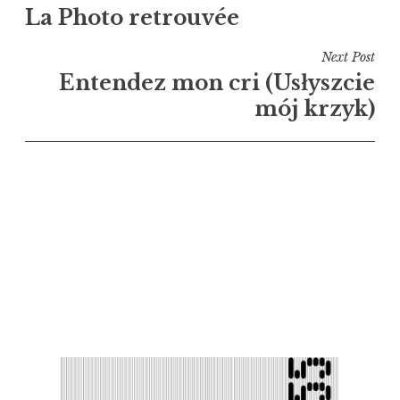
La Photo retrouvée
de
l’article
Next Post
Entendez mon cri (Usłyszcie
mój krzyk)