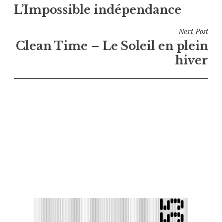
L’Impossible indépendance
de
l’article
Next Post
Clean Time – Le Soleil en plein
hiver