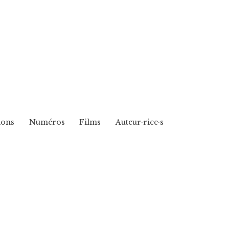
ions
Numéros
Films
Auteur·rice·s