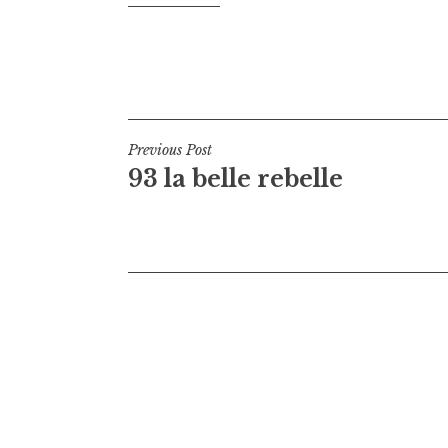
Navigation
Previous Post
93 la belle rebelle
de
l’article