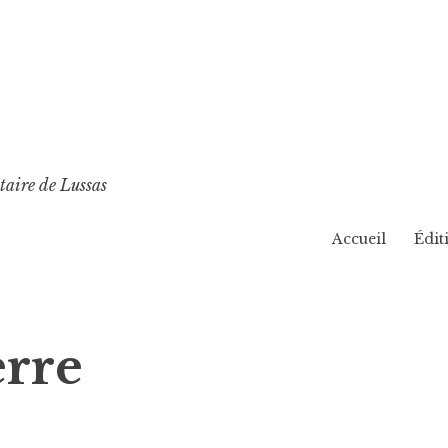
taire de Lussas
Accueil
Édit
erre