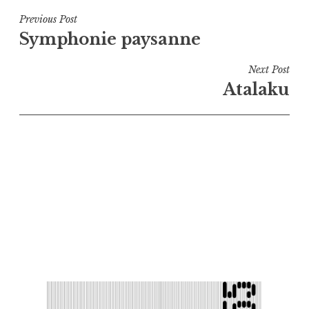
Navigation
Previous Post
Symphonie paysanne
de
l’article
Next Post
Atalaku