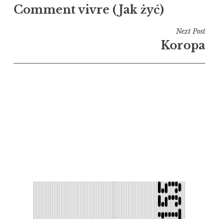
Comment vivre (Jak żyć)
de
l’article
Next Post
Koropa