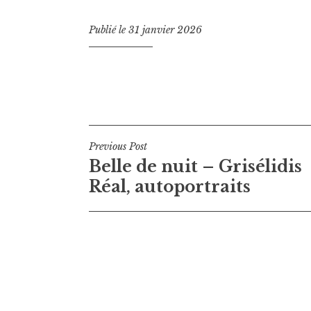
Publié le
31 janvier 2026
Navigation
Previous Post
Belle de nuit – Grisélidis
de
Réal, autoportraits
l’article