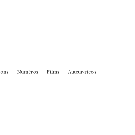
ions
Numéros
Films
Auteur·rice·s