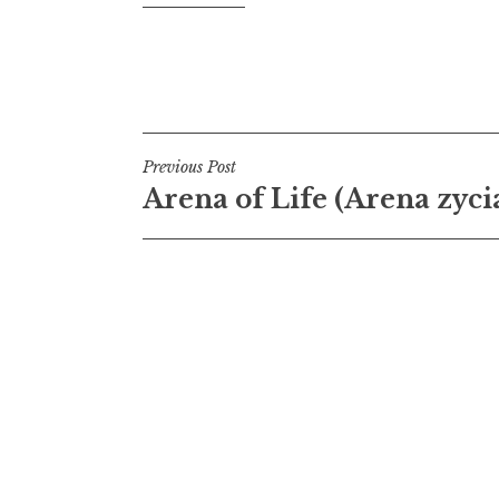
Navigation
Previous Post
Arena of Life (Arena zyci
de
l’article