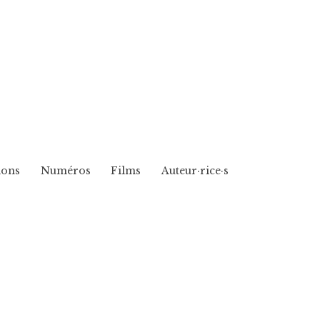
ions
Numéros
Films
Auteur·rice·s