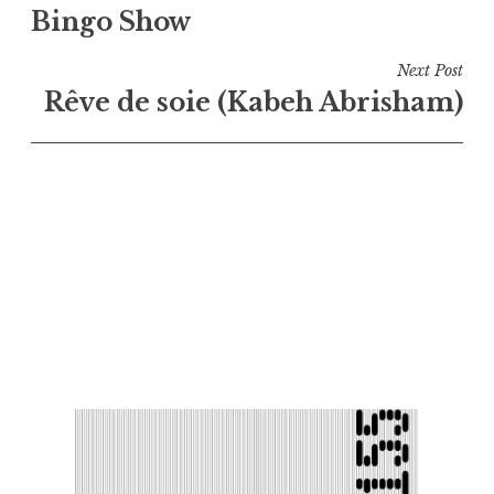
Bingo Show
de
l’article
Next Post
Rêve de soie (Kabeh Abrisham)