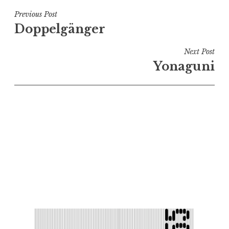
Navigation
Previous Post
Doppelgänger
de
l’article
Next Post
Yonaguni