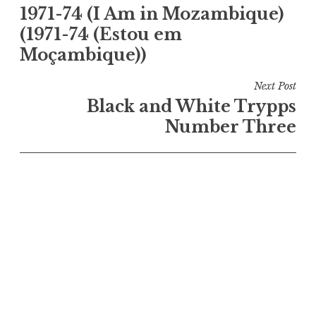
1971-74 (I Am in Mozambique)
de
(1971-74 (Estou em
l’article
Moçambique))
Next Post
Black and White Trypps
Number Three