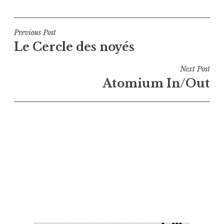
Navigation
Previous Post
Le Cercle des noyés
de
l’article
Next Post
Atomium In/Out