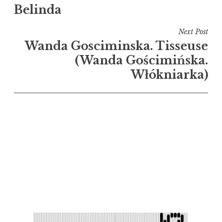
Belinda
de
l’article
Next Post
Wanda Gosciminska. Tisseuse
(Wanda Gościmińska.
Włókniarka)