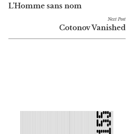
L’Homme sans nom
de
l’article
Next Post
Cotonov Vanished