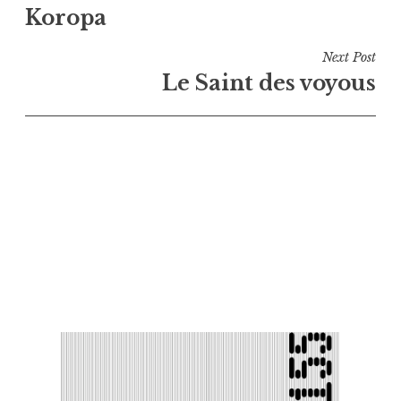
Koropa
de
l’article
Next Post
Le Saint des voyous