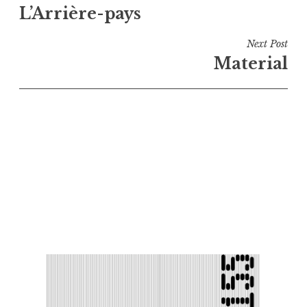
L’Arrière-pays
de
l’article
Next Post
Material