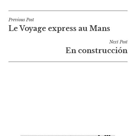
Navigation
Previous Post
Le Voyage express au Mans
de
l’article
Next Post
En construcción