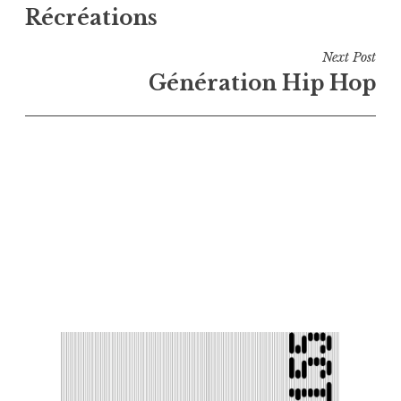
Récréations
de
l’article
Next Post
Génération Hip Hop