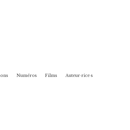
ions
Numéros
Films
Auteur·rice·s