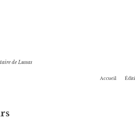
p
taire de Lussas
Accueil
Édit
rs