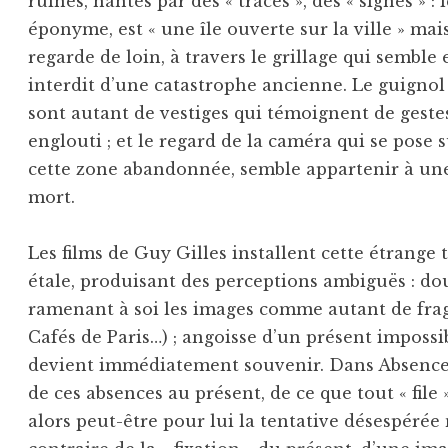
ruines, hantés par des « traces », des « signes » : 
éponyme, est « une île ouverte sur la ville » ma
regarde de loin, à travers le grillage qui semble
interdit d’une catastrophe ancienne. Le guignol v
sont autant de vestiges qui témoignent de geste
englouti ; et le regard de la caméra qui se pose 
cette zone abandonnée, semble appartenir à un
mort.
Les films de Guy Gilles installent cette étrange
étale, produisant des perceptions ambiguës : dou
ramenant à soi les images comme autant de fra
Cafés de Paris…) ; angoisse d’un présent impossi
devient immédiatement souvenir. Dans Absences
de ces absences au présent, de ce que tout « file 
alors peut-être pour lui la tentative désespérée 