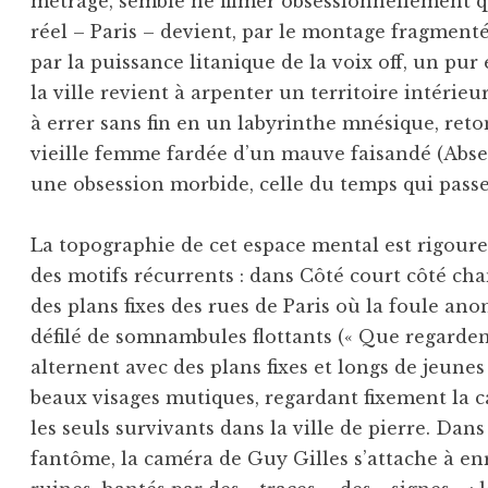
métrage, semble ne filmer obsessionnellement q
réel – Paris – devient, par le montage fragmenté
par la puissance litanique de la voix off, un pur
la ville revient à arpenter un territoire intérie
à errer sans fin en un labyrinthe mnésique, reto
vieille femme fardée d’un mauve faisandé (Abse
une obsession morbide, celle du temps qui passe 
La topographie de cet espace mental est rigour
des motifs récurrents : dans Côté court côté c
des plans fixes des rues de Paris où la foule a
défilé de somnambules flottants (« Que regardent-i
alternent avec des plans fixes et longs de jeunes
beaux visages mutiques, regardant fixement la c
les seuls survivants dans la ville de pierre. Dan
fantôme, la caméra de Guy Gilles s’attache à enre