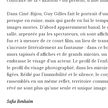
contraire de la « fixation » du présent, d’une im
Dans Ciné-Bijou, Guy Gilles fait le portrait d’
presque en ruine, mais qui garde en lui le temps
images mortes. D’abord apparemment banal, le 
salle, arpentée par les spectateurs, où sont affic
fur et à mesure de ce court film, un lieu de tran
s’incruste littéralement au fantasme : dans ce 
murs tapissés d’affiches et de grands miroirs, un
embrasse le visage d’un acteur. Le profil de l’e
le profil du visage photographié, dans les miroir
figées. Réifié par l’immobilité et le silence, le 
rassemblés en un même reflet, territoire commun
rêvé ne sont plus qu’une seule et unique image.
Safia Benhaïm