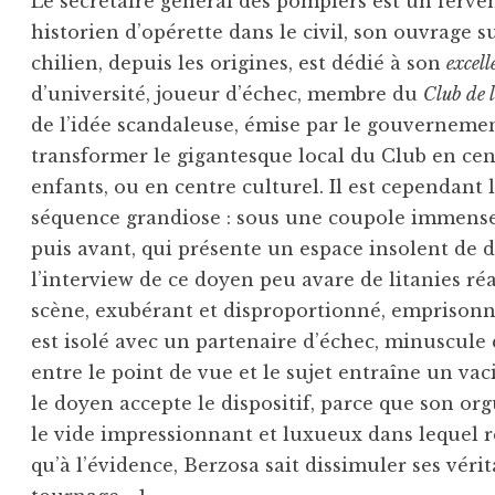
Le secrétaire général des pompiers est un ferve
historien d’opérette dans le civil, son ouvrage su
chilien, depuis les origines, est dédié à son
excel
d’université, joueur d’échec, membre du
Club de 
de l’idée scandaleuse, émise par le gouvernement
transformer le gigantesque local du Club en cent
enfants, ou en centre culturel. Il est cependant
séquence grandiose : sous une coupole immense,
puis avant, qui présente un espace insolent de 
l’interview de ce doyen peu avare de litanies ré
scène, exubérant et disproportionné, emprisonne
est isolé avec un partenaire d’échec, minuscule
entre le point de vue et le sujet entraîne un vac
le doyen accepte le dispositif, parce que son or
le vide impressionnant et luxueux dans lequel 
qu’à l’évidence, Berzosa sait dissimuler ses vé