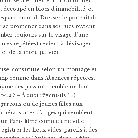
u’un seul et même film, où un lieu
, découpé en blocs d’immobilité, et
 espace mental. Dresser le portrait de
ur, se promener dans ses rues revient
mber toujours sur le visage d’une
nces répétées) revient à dévisager
et de la mort qui vient.
euse, construite selon un montage et
hamp comme dans Absences répétées,
nonyme des passants semble un lent
ls ? – À quoi rêvent-ils ? »),
 garçons ou de jeunes filles aux
améra, sortes d’anges qui semblent
s un Paris filmé comme une ville
gistrer les lieux vides, pareils à des