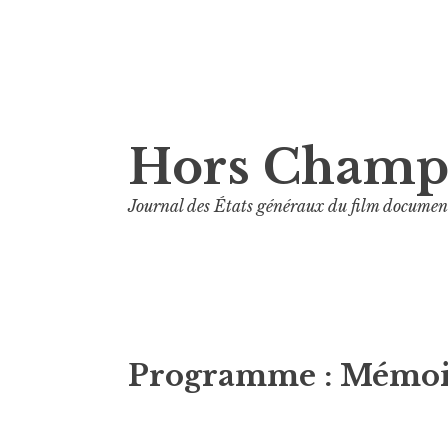
Aller
Hors Cham
au
contenu
Journal des États généraux du film documen
principal
Programme :
Mémoir