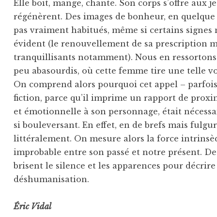
Elle boit, mange, chante. Son corps s’offre aux j
régénèrent. Des images de bonheur, en quelque
pas vraiment habitués, même si certains signes 
évident (le renouvellement de sa prescription m
tranquillisants notamment). Nous en ressorton
peu abasourdis, où cette femme tire une telle vo
On comprend alors pourquoi cet appel – parfois
fiction, parce qu’il imprime un rapport de proxi
et émotionnelle à son personnage, était nécess
si bouleversant. En effet, en de brefs mais fulg
lit­té­ralement. On mesure alors la force intrins
improbable entre son passé et notre présent. De
brisent le silence et les apparences pour décrire l
déshumanisation.
Éric Vidal