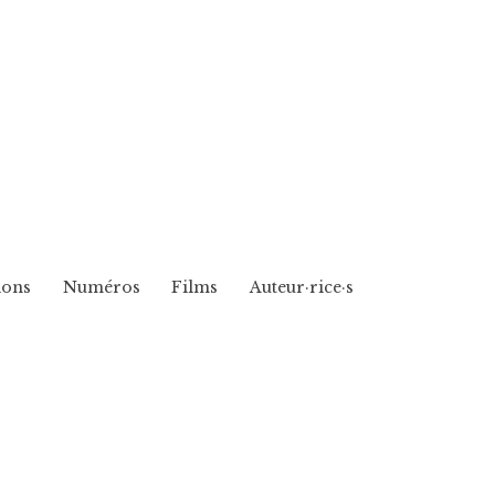
ions
Numéros
Films
Auteur·rice·s