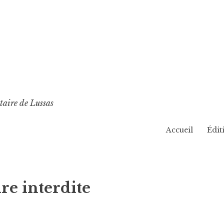
p
taire de Lussas
Accueil
Édit
e interdite